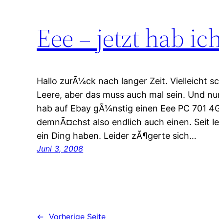
Eee – jetzt hab i
Hallo zurÃ¼ck nach langer Zeit. Vielleicht sc
Leere, aber das muss auch mal sein. Und nun
hab auf Ebay gÃ¼nstig einen Eee PC 701 4
demnÃ¤chst also endlich auch einen. Seit l
ein Ding haben. Leider zÃ¶gerte sich…
Juni 3, 2008
←
Vorherige Seite