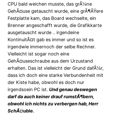
CPU bald weichen musste, das grÃ¼ne
GehÃ¤use getauscht wurde, eine grÃ¶ÃŸere
Festplatte kam, das Board wechselte, ein
Brenner angeschafft wurde, die Grafikkarte
ausgetauscht wurde .. irgendeine
KontinuitÃ¤t gab es immer und so ist es
irgendwie immernoch der selbe Rechner.
Vielleicht ist sogar noch eine
GehÃ¤useschraube aus dem Urzustand
erhalten. Das ist vielleicht der Grund dafÃ¼r,
dass ich doch eine starke Verbundenheit mit
der Kiste habe, obwohl es doch nur
irgendsoein PC ist.
Und genau deswegen
darf da auch keiner drauf rumstÃ¶bern,
obwohl ich nichts zu verbergen hab, Herr
SchÃ¤uble.