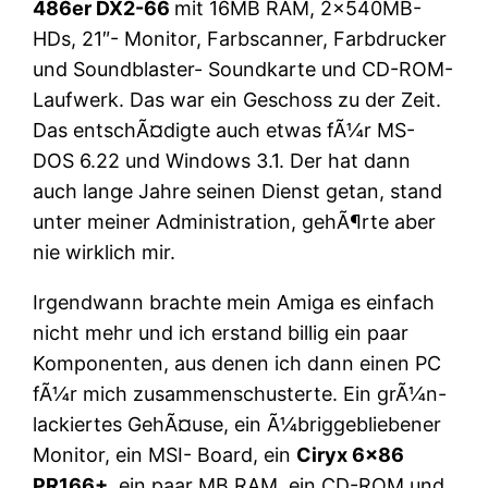
486er DX2-66
mit 16MB RAM, 2x540MB-
HDs, 21″- Monitor, Farbscanner, Farbdrucker
und Soundblaster- Soundkarte und CD-ROM-
Laufwerk. Das war ein Geschoss zu der Zeit.
Das entschÃ¤digte auch etwas fÃ¼r MS-
DOS 6.22 und Windows 3.1. Der hat dann
auch lange Jahre seinen Dienst getan, stand
unter meiner Administration, gehÃ¶rte aber
nie wirklich mir.
Irgendwann brachte mein Amiga es einfach
nicht mehr und ich erstand billig ein paar
Komponenten, aus denen ich dann einen PC
fÃ¼r mich zusammenschusterte. Ein grÃ¼n-
lackiertes GehÃ¤use, ein Ã¼briggebliebener
Monitor, ein MSI- Board, ein
Ciryx 6×86
PR166+
, ein paar MB RAM, ein CD-ROM und