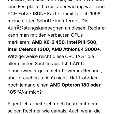
eine Festplatte. Luxus, aber wichtig war: eine
PCI- Fritz!- ISDN- Karte. damit tat ich 1998
meine ersten Schritte im Internet. Die
AufrÃ¼stungskampagnen an diesem Rechner
kann man mit den verbauten CPUs
markieren:
AMD K6-2 450
,
intel PIII-500
,
intel Celeron 1300
,
AMD Athlon64 3000+
.
Witzigerweise reicht diese CPU fÃ¼r die
allermeisten Sachen aus. Ich hÃ¤tte
hinundwieder gern mehr Power im Rechner,
aber brauchen tu ich’s nicht. Hat trotzdem
noch jemand einen
AMD Opteron 180 oder
185
fÃ¼r mich?
Eigentlich arbeite ich noch heute mit dem
selben Rechner wie damals. Auch wenn die