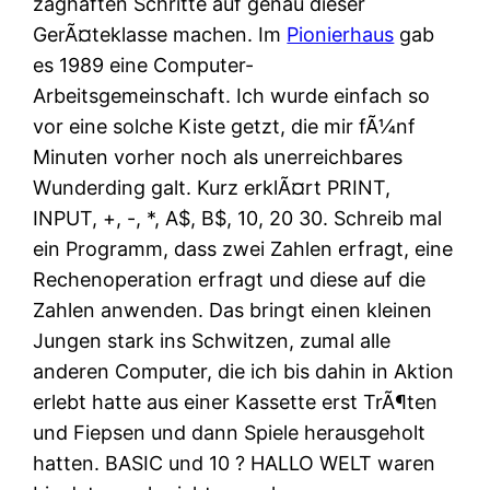
zaghaften Schritte auf genau dieser
GerÃ¤teklasse machen. Im
Pionierhaus
gab
es 1989 eine Computer-
Arbeitsgemeinschaft. Ich wurde einfach so
vor eine solche Kiste getzt, die mir fÃ¼nf
Minuten vorher noch als unerreichbares
Wunderding galt. Kurz erklÃ¤rt PRINT,
INPUT, +, -, *, A$, B$, 10, 20 30. Schreib mal
ein Programm, dass zwei Zahlen erfragt, eine
Rechenoperation erfragt und diese auf die
Zahlen anwenden. Das bringt einen kleinen
Jungen stark ins Schwitzen, zumal alle
anderen Computer, die ich bis dahin in Aktion
erlebt hatte aus einer Kassette erst TrÃ¶ten
und Fiepsen und dann Spiele herausgeholt
hatten. BASIC und 10 ? HALLO WELT waren