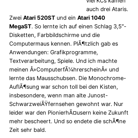
viel KCs kamen
auch drei Ataris.
Zwei
Atari 520ST
und ein
Atari 1040
MegaST
. So lernte ich auf einen Schlag 3,5″-
Disketten, Farbbildschirme und die
Computermaus kennen. PlÃ¶tzlich gab es
Anwendungen: Grafikprogramme,
Textverarbeitung, Spiele. Und ich machte
meinen Â»ComputerfÃ¼hrerscheinÂ« und
lernte das Mausschubsen. Die Monochrome-
AuflÃ¶sung war schon toll bei den Kisten,
insbesondere, wenn man alte Junost-
SchwarzweiÃŸfernsehen gewohnt war. Nur
leider war den PionierhÃ¤usern keine Zukunft
mehr bescheert. Und so endete die schÃ¶ne
Zeit sehr bald.