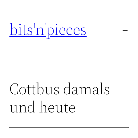
Zum
Inhalt
bits'n'pieces
springen
Cottbus damals
und heute