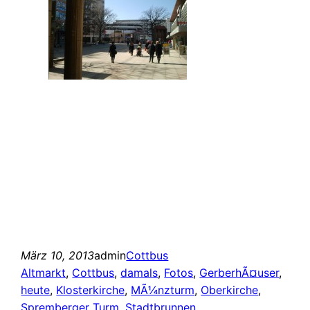
März 10, 2013
admin
Cottbus
Altmarkt
, 
Cottbus
, 
damals
, 
Fotos
, 
GerberhÃ¤user
, 
heute
, 
Klosterkirche
, 
MÃ¼nzturm
, 
Oberkirche
, 
Spremberger Turm
, 
Stadtbrunnen