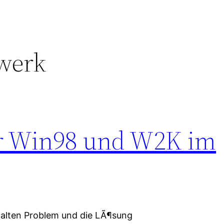
werk
 Win98 und W2K im
m alten Problem und die LÃ¶sung