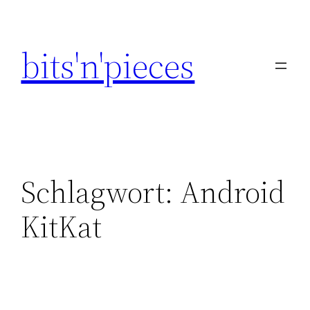
Zum
Inhalt
bits'n'pieces
springen
Schlagwort:
Android
KitKat