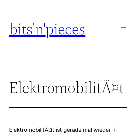
Zum
Inhalt
bits'n'pieces
springen
ElektromobilitÃ¤t
ElektromobilitÃ¤t ist gerade mal wieder in