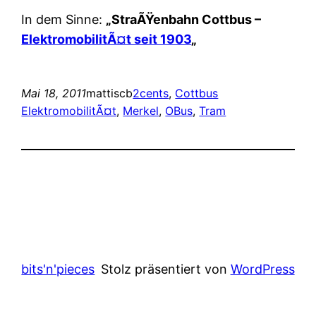
In dem Sinne:
„StraÃŸenbahn Cottbus –
ElektromobilitÃ¤t seit 1903
„
Mai 18, 2011
mattiscb
2cents
, 
Cottbus
ElektromobilitÃ¤t
, 
Merkel
, 
OBus
, 
Tram
bits'n'pieces
Stolz präsentiert von
WordPress